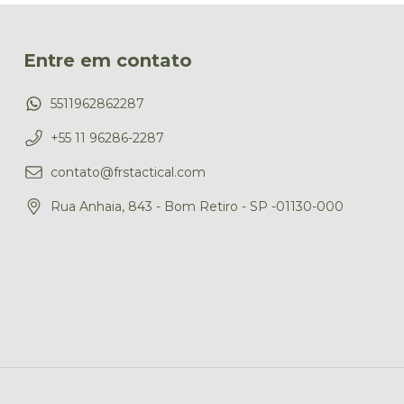
Entre em contato
5511962862287
+55 11 96286-2287
contato@frstactical.com
Rua Anhaia, 843 - Bom Retiro - SP -01130-000