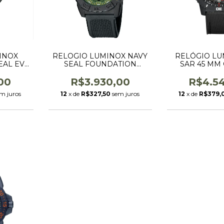
INOX
RELOGIO LUMINOX NAVY
RELÓGIO LU
EAL EVO
SEAL FOUNDATION
SAR 45 MM 
.EVO.S
(COMBO COM 2
PULSEIRAS - BORRACHA
00
R$3.930,00
R$4.5
PRETA + NYLON
m juros
12
x de
R$327,50
sem juros
12
x de
R$379,
PRETO)45MM
COD.3517.NSF.SET