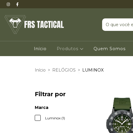
Início
Produtos
Quem Somos
Início
>
RELÓGIOS
>
LUMINOX
Filtrar por
Marca
Luminox (1)