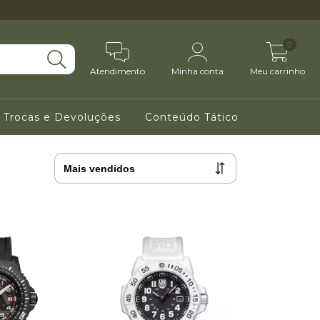
0
Atendimento
Minha conta
Meu carrinho
e Trocas e Devoluções
Conteúdo Tático