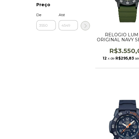
Preço
De
Até
RELOGIO LUM
ORIGINAL NAVY S
43 MM COD.3013
R$3.550,
12
x de
R$295,83
se