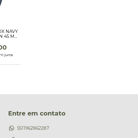
OX NAVY
N 45 MM
F.SET
00
m juros
Entre em contato
5511962862287