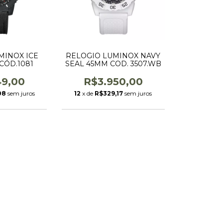
MINOX ICE
RELOGIO LUMINOX NAVY
CÓD.1081
SEAL 45MM COD. 3507.WB
49,00
R$3.950,00
08
sem juros
12
x de
R$329,17
sem juros