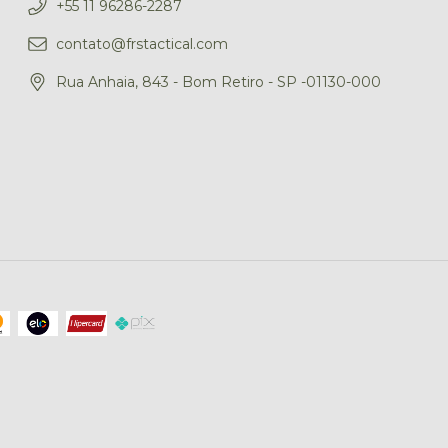
+55 11 96286-2287
contato@frstactical.com
Rua Anhaia, 843 - Bom Retiro - SP -01130-000